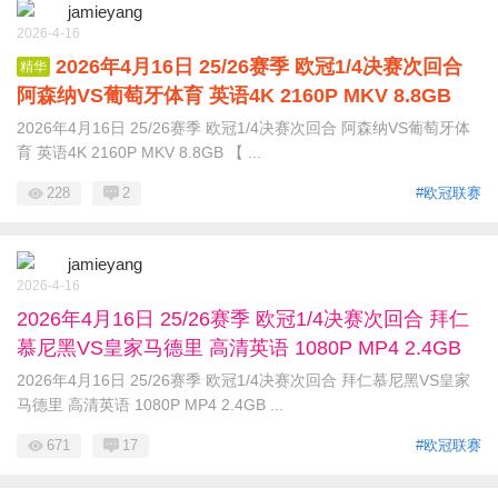
jamieyang
2026-4-16
2026年4月16日 25/26赛季 欧冠1/4决赛次回合
精华
阿森纳VS葡萄牙体育 英语4K 2160P MKV 8.8GB
2026年4月16日 25/26赛季 欧冠1/4决赛次回合 阿森纳VS葡萄牙体
育 英语4K 2160P MKV 8.8GB 【 ...
228
2
#欧冠联赛
jamieyang
2026-4-16
2026年4月16日 25/26赛季 欧冠1/4决赛次回合 拜仁
慕尼黑VS皇家马德里 高清英语 1080P MP4 2.4GB
2026年4月16日 25/26赛季 欧冠1/4决赛次回合 拜仁慕尼黑VS皇家
马德里 高清英语 1080P MP4 2.4GB ...
671
17
#欧冠联赛