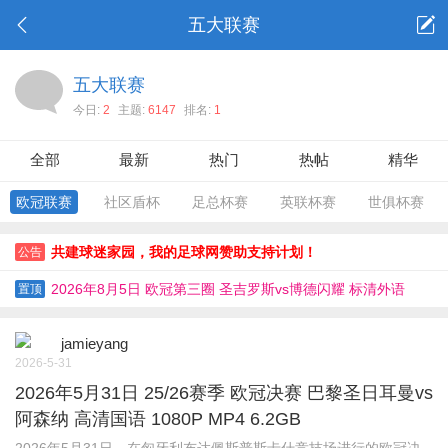
五大联赛
五大联赛
今日:
2
主题:
6147
排名:
1
全部
最新
热门
热帖
精华
欧冠联赛
社区盾杯
足总杯赛
英联杯赛
世俱杯赛
共建球迷家园，我的足球网赞助支持计划！
公告
2026年8月5日 欧冠第三圈 圣吉罗斯vs博德闪耀 标清外语
置顶
540P MP4 1.7GB
jamieyang
2026-5-31
2026年5月31日 25/26赛季 欧冠决赛 巴黎圣日耳曼vs
阿森纳 高清国语 1080P MP4 6.2GB