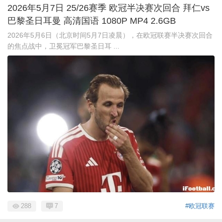
2026年5月7日 25/26赛季 欧冠半决赛次回合 拜仁vs
巴黎圣日耳曼 高清国语 1080P MP4 2.6GB
2026年5月6日（北京时间5月7日凌晨），在欧冠联赛半决赛次回合
的焦点战中，卫冕冠军巴黎圣日耳 ...
288
7
#欧冠联赛