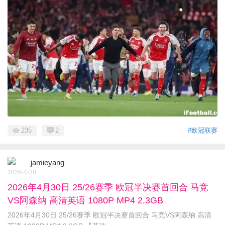
235
2
#欧冠联赛
jamieyang
2026-4-30
2026年4月30日 25/26赛季 欧冠半决赛首回合 马竞
VS阿森纳 高清英语 1080P MP4 2.3GB
2026年4月30日 25/26赛季 欧冠半决赛首回合 马竞VS阿森纳 高清