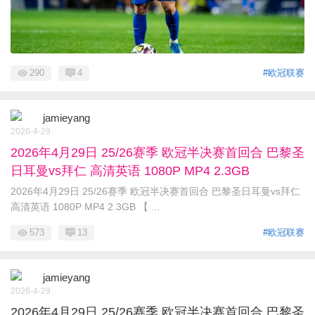
290
4
#欧冠联赛
jamieyang
2026-4-29
2026年4月29日 25/26赛季 欧冠半决赛首回合 巴黎圣
日耳曼vs拜仁 高清英语 1080P MP4 2.3GB
2026年4月29日 25/26赛季 欧冠半决赛首回合 巴黎圣日耳曼vs拜仁
高清英语 1080P MP4 2.3GB 【 ...
573
13
#欧冠联赛
jamieyang
2026-4-29
2026年4月29日 25/26赛季 欧冠半决赛首回合 巴黎圣