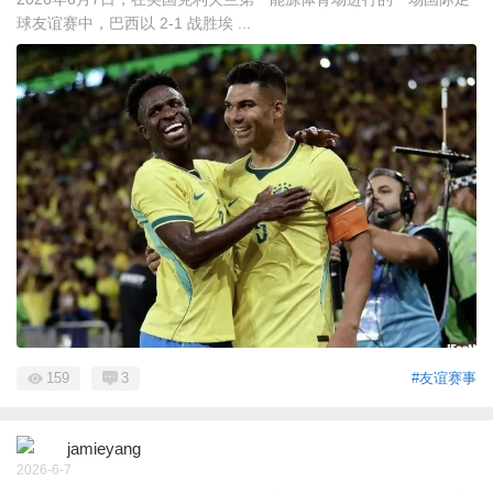
球友谊赛中，巴西以 2-1 战胜埃 ...
159
3
#友谊赛事
jamieyang
2026-6-7