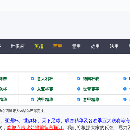
杯
世俱杯
英超
西甲
意甲
德甲
法甲
杯赛
⚽
意大利杯
⚽
德国杯赛
⚽
联杯
⚽
东亚杯赛
⚽
世青赛事
⚽
精华
⚽
法甲精华
⚽
意甲精华
⚽
第36轮 西班牙人vs毕尔巴鄂竞技 ...
杯、亚洲杯、世俱杯、天下足球、联赛精华及各赛季五大联赛等海
次，
欢迎点击此处提前留言预订
。我们将根据大家的反馈，尽力及