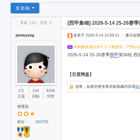
足
发新帖
球
[西甲集锦]
2026-5-14 25-
查看:
112
|
回复:
1
网
jamieyang
发表于 2026-5-14 14:59:11
|
显示全
本视频资源仅供个人下载使用，严禁以
2026-5-14 25-26赛季
西甲
第36轮 
【百度网盘】
游客，如果您要查看本帖隐藏内容请
回
1万
104
9206
主题
回帖
球票
管理员
积分
200755