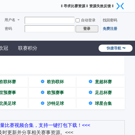
‖ 寻求比赛资源 ‖
资源失效反馈 ‖
用户名
自动登录
找回密码
密码
免费注册
登录
欧冠
联赛积分
快捷导航
欧联杯赛
⚽
欧协联杯
⚽
意超杯赛
世预赛事
⚽
欧预赛事
⚽
足总杯赛
北美足球
⚽
沙特足球
⚽
球星合集
量比赛视频合集，支持一键打包下载！<<<
时更新并分享相关赛事资源。<<<