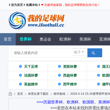
‖ 设为首页 ‖
收藏本站 ‖
❤ 共建球迷家园，我的足球网赞助支持计划！
首页
世界杯
奥运会
欧洲杯
美洲杯
亚洲
帖子
⚽
天下足球
⚽
英联杯赛
⚽
国王
⚽
法国杯赛
⚽
西超杯赛
⚽
欧国
⚽
英超精华
⚽
西甲精华
⚽
德甲
»
首页
›
体育比赛下载区
›
精华集锦
›
2026-5-14 25-26赛季西甲
我
>>>历届世界杯、欧洲杯、欧国联、美洲
>>>若您在本站未找到所需比赛场
的