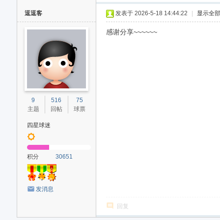
逗逗客
发表于 2026-5-18 14:44:22
|
显示全
感谢分享~~~~~~
9
516
75
主题
回帖
球票
四星球迷
积分
30651
发消息
回复