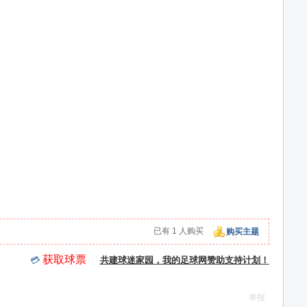
已有 1 人购买
购买主题
获取球票
💳
共建球迷家园，我的足球网赞助支持计划！
举报