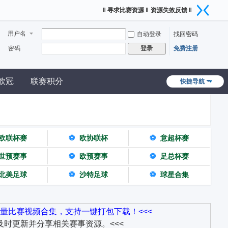
‖ 寻求比赛资源 ‖
资源失效反馈 ‖
用户名
自动登录
找回密码
密码
免费注册
登录
欧冠
联赛积分
快捷导航
欧联杯赛
⚽
欧协联杯
⚽
意超杯赛
世预赛事
⚽
欧预赛事
⚽
足总杯赛
北美足球
⚽
沙特足球
⚽
球星合集
量比赛视频合集，支持一键打包下载！<<<
时更新并分享相关赛事资源。<<<