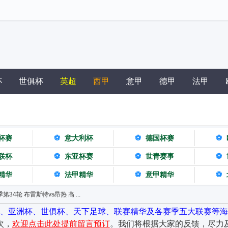
杯
世俱杯
英超
西甲
意甲
德甲
法甲
杯赛
⚽
意大利杯
⚽
德国杯赛
⚽
联杯
⚽
东亚杯赛
⚽
世青赛事
⚽
精华
⚽
法甲精华
⚽
意甲精华
⚽
季第34轮 布雷斯特vs昂热 高 ...
杯、亚洲杯、世俱杯、天下足球、联赛精华及各赛季五大联赛等海
次，
欢迎点击此处提前留言预订
。我们将根据大家的反馈，尽力及