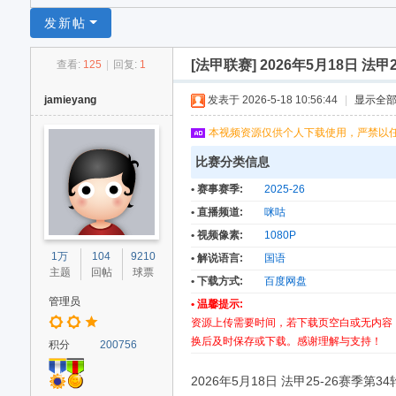
足
发新帖
球
[法甲联赛]
2026年5月18日 法甲2
查看:
125
|
回复:
1
网
jamieyang
发表于 2026-5-18 10:56:44
|
显示全
本视频资源仅供个人下载使用，严禁以
比赛分类信息
• 赛事赛季:
2025-26
• 直播频道:
咪咕
• 视频像素:
1080P
1万
104
9210
• 解说语言:
国语
主题
回帖
球票
• 下载方式:
百度网盘
管理员
• 温馨提示:
资源上传需要时间，若下载页空白或无内容
换后及时保存或下载。感谢理解与支持！
积分
200756
2026年5月18日 法甲25-26赛季第34轮