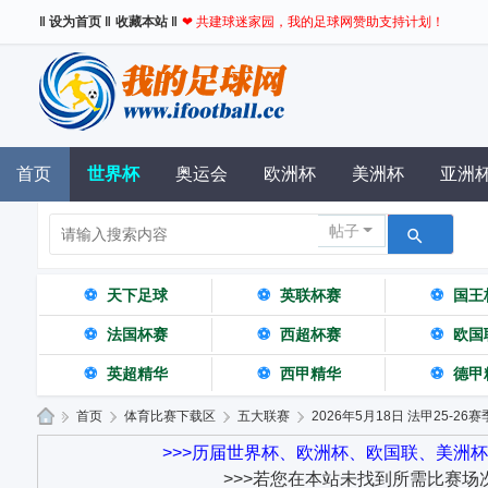
‖ 设为首页 ‖
收藏本站 ‖
❤ 共建球迷家园，我的足球网赞助支持计划！
首页
世界杯
奥运会
欧洲杯
美洲杯
亚洲
帖子
⚽
天下足球
⚽
英联杯赛
⚽
国王
⚽
法国杯赛
⚽
西超杯赛
⚽
欧国
⚽
英超精华
⚽
西甲精华
⚽
德甲
»
首页
›
体育比赛下载区
›
五大联赛
›
2026年5月18日 法甲25-26赛
我
>>>历届世界杯、欧洲杯、欧国联、美洲
>>>若您在本站未找到所需比赛场
的