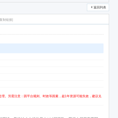
返回列表
[复制链接]
处理。另需注意：因平台规则、时效等因素，超1年资源可能失效，建议兑