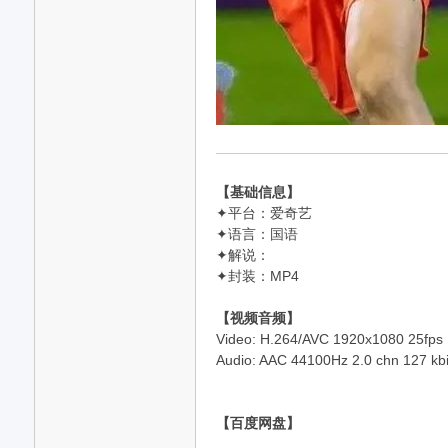
【基础信息】
✦平台：爱奇艺
✦语言：国语
✦解说：
✦封装：MP4
【视频音频】
Video: H.264/AVC 1920x1080 25fps [V
Audio: AAC 44100Hz 2.0 chn 127 kbit/
【百度网盘】