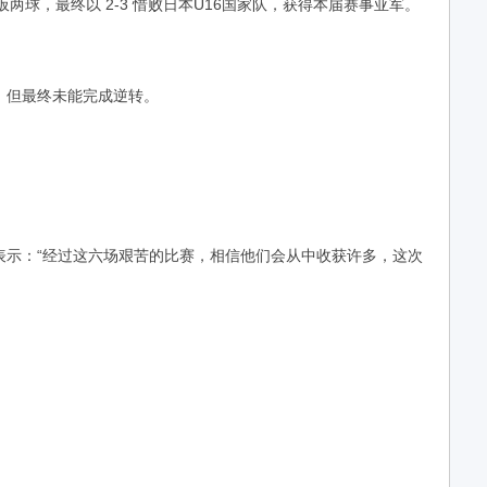
扳两球，最终以 2-3 惜败日本U16国家队，获得本届赛事亚军。
，但最终未能完成逆转。
示：“经过这六场艰苦的比赛，相信他们会从中收获许多，这次