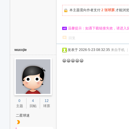
本主题需向作者支付
2 张球票
才能浏
温馨提示：如遇下载链接失效，请进入
回复
wuxxjie
发表于 2026-5-23 08:32:35
来自手机
|
😀😀😀😀😀
0
4
12
主题
回帖
球票
二星球迷