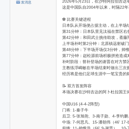
2026年5月23日，在沙特阿拉伯吉
发消息
这是中国队自2004年以来，时隔22
⚽ 比赛关键进程
日本队从开场便占据主动，在上半场
第31分钟：日本队里见汰福在禁区右
第42分钟：和田武士挑传助攻，斋藤
上半场补时第2分钟：北原槙远射破门
第48分钟：下半场开场仅3分钟，帅
第77分钟：赵松源前场积极拼抢造成
补时阶段：替补登场的谢晋在对方禁区
主教练浮嶋敏在半场结束时做出三次
经历将是他们足球生涯中一笔宝贵的财
📝 双方首发阵容
本场决赛在沙特吉达的阿卜杜拉国王
中国U16 (4-4-2阵型)
门将: 1-秦子牛
后卫: 5-张旭尧、3-南子勋、4-李钧鹏
中场: 7-何思凡、15-潘朝伟（46' 1
前锋: 11-帅惟浩（66' 9-谢晋）、10