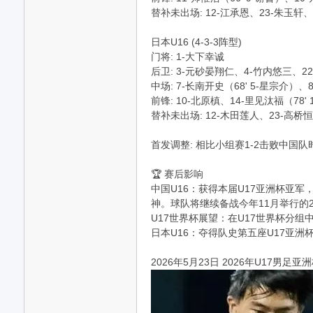
替补未出场: 12-江承恩、23-朱玉轩、
日本U16 (4-3-3阵型)
门将: 1-大下幸诚
后卫: 3-元砂晏翔仁、4-竹内悠三、2
中场: 7-长南开史（68' 5-星宗介）、
前锋: 10-北原槙、14-里见汰福（78'
替补未出场: 12-木田莲人、23-高桥
首发调整: 相比小组赛1-2击败中
🏆 赛后影响
中国U16：获得本届U17亚洲杯亚
神。球队将继续备战今年11月举行的2
U17世界杯展望：在U17世界杯分
日本U16：夺得队史第五座U17亚
2026年5月23日 2026年U17男足亚洲