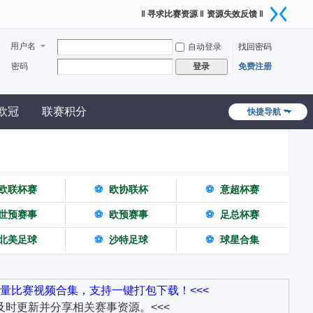
‖ 寻求比赛资源 ‖
资源失效反馈 ‖
用户名
自动登录
找回密码
密码
免费注册
登录
欧冠
联赛积分
快捷导航
欧联杯赛
⚽
欧协联杯
⚽
意超杯赛
世预赛事
⚽
欧预赛事
⚽
足总杯赛
北美足球
⚽
沙特足球
⚽
球星合集
量比赛视频合集，支持一键打包下载！<<<
时更新并分享相关赛事资源。<<<