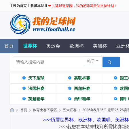
‖ 设为首页 ‖
收藏本站 ‖
❤ 共建球迷家园，我的足球网赞助支持计划！
首页
世界杯
奥运会
欧洲杯
美洲杯
亚洲
帖子
⚽
天下足球
⚽
英联杯赛
⚽
国王
⚽
法国杯赛
⚽
西超杯赛
⚽
欧国
⚽
英超精华
⚽
西甲精华
⚽
德甲
»
首页
›
体育比赛下载区
›
五大联赛
›
2026年5月25日 意甲25-26赛
我
>>>历届世界杯、欧洲杯、欧国联、美洲
>>>若您在本站未找到所需比赛场
的