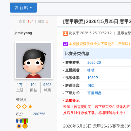
足
发新帖
球
[意甲联赛]
2026年5月25日 意甲2
查看:
164
|
回复:
1
网
jamieyang
发表于 2026-5-25 09:52:12
|
显示全
本视频资源仅供个人下载使用，严禁以
比赛分类信息
• 赛事赛季:
2025-26
• 直播频道:
咪咕
• 视频像素:
1080P
1万
104
9208
• 解说语言:
国语
主题
回帖
球票
• 下载方式:
百度网盘
管理员
• 温馨提示:
资源上传需要时间，若下载页空白或无内容
换后及时保存或下载。感谢理解与支持！
积分
200756
2026年5月25日 意甲25-26赛季第38轮