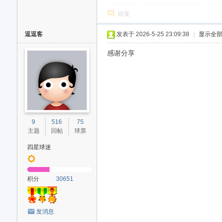
回复
逗逗客
发表于 2026-5-25 23:09:38
|
显示全
感谢分享
9
516
75
主题
回帖
球票
四星球迷
积分
30651
发消息