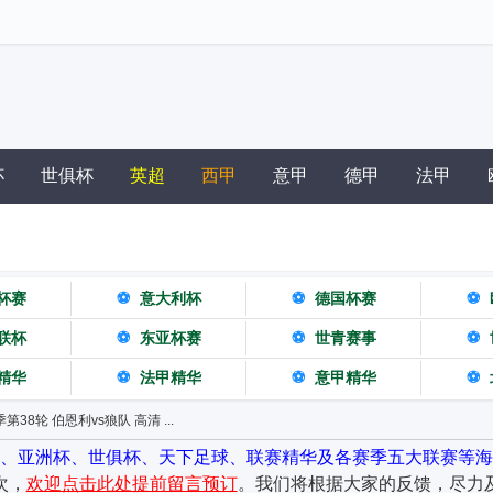
杯
世俱杯
英超
西甲
意甲
德甲
法甲
杯赛
⚽
意大利杯
⚽
德国杯赛
⚽
联杯
⚽
东亚杯赛
⚽
世青赛事
⚽
精华
⚽
法甲精华
⚽
意甲精华
⚽
季第38轮 伯恩利vs狼队 高清 ...
杯、亚洲杯、世俱杯、天下足球、联赛精华及各赛季五大联赛等海
次，
欢迎点击此处提前留言预订
。我们将根据大家的反馈，尽力及