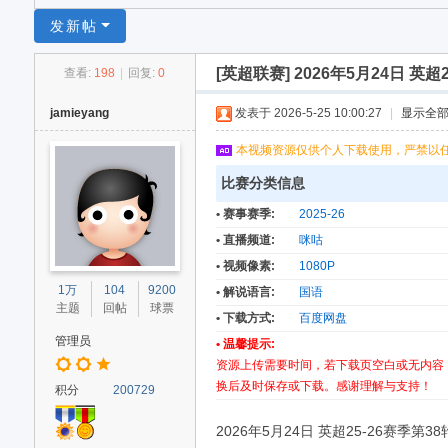
足
发新帖
球
[英超联赛]
2026年5月24日 英超2
查看:
198
|
回复:
0
网
jamieyang
发表于 2026-5-25 10:00:27
|
显示全
本视频资源仅供个人下载使用，严禁以
比赛分类信息
• 赛事赛季:
2025-26
• 直播频道:
咪咕
• 视频像素:
1080P
1万
104
9200
• 解说语言:
国语
主题
回帖
球票
• 下载方式:
百度网盘
管理员
• 温馨提示:
资源上传需要时间，若下载页空白或无内容
换后及时保存或下载。感谢理解与支持！
积分
200729
2026年5月24日 英超25-26赛季第38轮