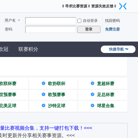
‖ 寻求比赛资源 ‖
资源失效反馈 ‖
用户名
自动登录
找回密码
密码
免费注册
登录
欧冠
联赛积分
快捷导航
欧联杯赛
⚽
欧协联杯
⚽
意超杯赛
世预赛事
⚽
欧预赛事
⚽
足总杯赛
北美足球
⚽
沙特足球
⚽
球星合集
量比赛视频合集，支持一键打包下载！<<<
时更新并分享相关赛事资源。<<<