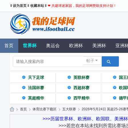
‖ 设为首页 ‖
收藏本站 ‖
❤ 共建球迷家园，我的足球网赞助支持计划！
首页
世界杯
奥运会
欧洲杯
美洲杯
亚洲
帖子
⚽
天下足球
⚽
英联杯赛
⚽
国王
⚽
法国杯赛
⚽
西超杯赛
⚽
欧国
⚽
英超精华
⚽
西甲精华
⚽
德甲
»
首页
›
体育比赛下载区
›
五大联赛
›
2026年5月24日 英超25-26赛
我
>>>历届世界杯、欧洲杯、欧国联、美洲
>>>若您在本站未找到所需比赛场
的