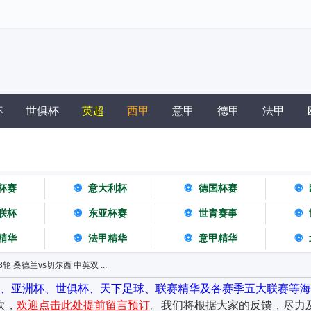
杯
世俱杯
英超
西甲
意甲
德甲
法甲
杯赛
⚽
意大利杯
⚽
德国杯赛
⚽
联杯
⚽
东亚杯赛
⚽
世青赛事
⚽
精华
⚽
法甲精华
⚽
意甲精华
⚽
38轮 桑德兰vs切尔西 中英双 ...
杯、亚洲杯、世俱杯、天下足球、联赛精华及各赛季五大联赛等海
次，
欢迎点击此处提前留言预订
。我们将根据大家的反馈，尽力及