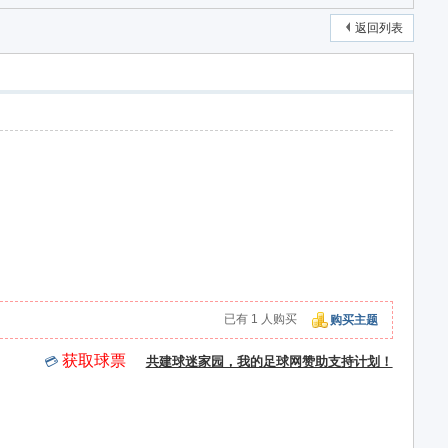
返回列表
已有 1 人购买
购买主题
获取球票
💳
共建球迷家园，我的足球网赞助支持计划！