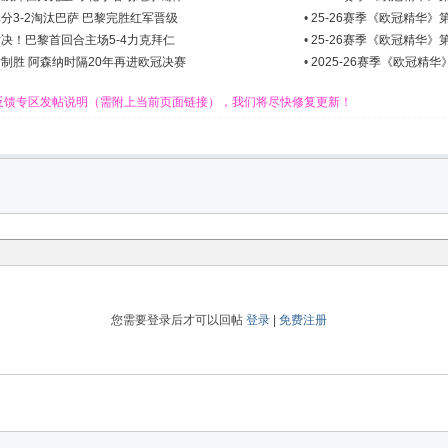
比分3-2淘汰巴萨 巴黎完胜红军晋级
•
25-26赛季《欧冠精华
对决！巴黎首回合主场5-4力克拜仁
•
25-26赛季《欧冠精华》
射制胜 阿森纳时隔20年再进欧冠决赛
•
2025-26赛季《欧冠精华》
反馈专区发帖说明（需附上当前页面链接），我们将尽快修复更新！
您需要登录后才可以回帖
登录
|
免费注册