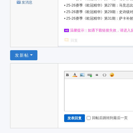
发消息
•
25-26赛季《欧冠精华》第27期：马竞总
•
25-26赛季《欧冠精华》第29期：史诗级
•
25-26赛季《欧冠精华》第31期：萨卡补
温馨提示：如遇下载链接失效，请进入
回复
发新帖
回帖后跳转到最后一页
发表回复