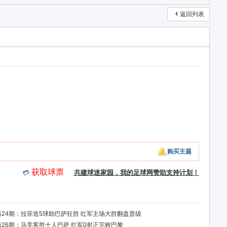
返回列表
购买主题
获取球票
💳
共建球迷家园，我的足球网赞助支持计划！
》第24期：拉菲造5球助巴萨狂胜 红军主场大胜翻盘晋级
》第26期：马竞客胜十人巴萨 红军0射正完败巴黎