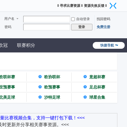
‖ 寻求比赛资源 ‖
资源失效反馈 ‖
用户名
自动登录
找回密码
密码
免费注册
登录
欧冠
联赛积分
快捷导航
欧联杯赛
⚽
欧协联杯
⚽
意超杯赛
世预赛事
⚽
欧预赛事
⚽
足总杯赛
北美足球
⚽
沙特足球
⚽
球星合集
量比赛视频合集，支持一键打包下载！<<<
时更新并分享相关赛事资源。<<<