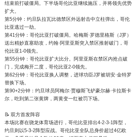
结束前打破僵局。下半场哥伦比亚继续施压，并将领先优势
扩大。
第5分钟：约旦队拉瓦比德禁区外远射击中立柱弹出，哥伦
比亚逃过一劫。
第41分钟：哥伦比亚打破僵局。哈梅斯·罗德里格斯（J罗）
送出精妙直塞助攻，约翰·阿里亚斯突入禁区推射破门，哥
伦比亚1-0领先。
第55分钟：哥伦比亚扩大比分。阿里亚斯在禁区内抢点破
门，完成梅开二度，哥伦比亚2-0领先。
第62分钟：哥伦比亚换人调整，进球功臣J罗被胡安·金特罗
替换下场。
第90+2分钟：约旦球员阿梅尔·贾穆斯飞铲豪尔赫·卡拉斯卡
尔，吃到第二张黄牌，两黄变一红被罚下场。
📝 双方首发阵容
本场比赛在骁龙体育场进行，哥伦比亚排出4-2-3-1阵型，
约旦则以5-3-2阵型应战。哥伦比亚全队总身价超过4亿欧