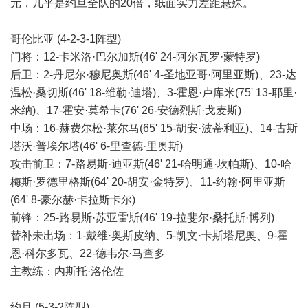
元，几乎是约旦全队的20倍，纸面实力差距悬殊。
哥伦比亚 (4-2-3-1阵型)
门将：12-卡米洛·巴尔加斯(46' 24-阿尔瓦罗·蒙特罗)
后卫：2-丹尼尔·穆尼奥斯(46' 4-圣地亚哥·阿里亚斯)、23-达
温松·桑切斯(46' 18-维勒·迪塔)、3-霍恩·卢库米(75' 13-耶里·
米纳)、17-霍安·莫希卡(76' 26-安德烈斯·戈麦斯)
中场：16-赫费尔松·莱尔马(65' 15-胡安·波蒂利亚)、14-古斯
塔沃·普埃尔塔(46' 6-里查德·里奥斯)
攻击前卫：7-路易斯·迪亚斯(46' 21-哈明通·坎帕斯)、10-哈
梅斯·罗德里格斯(64' 20-胡安·金特罗)、11-约翰·阿里亚斯
(64' 8-豪尔赫·卡拉斯卡尔)
前锋：25-路易斯·苏亚雷斯(46' 19-拉斐尔·桑托斯·博列)
替补未出场：1-戴维·奥斯皮纳、5-凯文·卡斯塔尼奥、9-霍
恩·科尔多瓦、22-德韦尔·马查多
主教练：内斯托·洛伦佐
约旦 (5-3-2阵型)