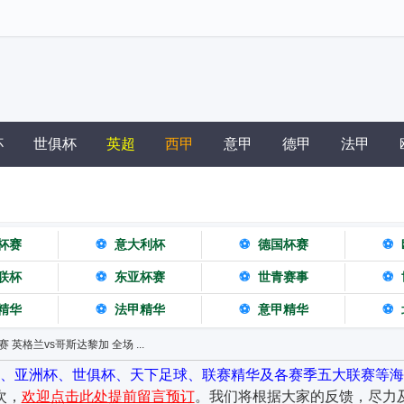
杯
世俱杯
英超
西甲
意甲
德甲
法甲
杯赛
⚽
意大利杯
⚽
德国杯赛
⚽
联杯
⚽
东亚杯赛
⚽
世青赛事
⚽
精华
⚽
法甲精华
⚽
意甲精华
⚽
谊赛 英格兰vs哥斯达黎加 全场 ...
杯、亚洲杯、世俱杯、天下足球、联赛精华及各赛季五大联赛等海
次，
欢迎点击此处提前留言预订
。我们将根据大家的反馈，尽力及