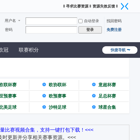
‖ 寻求比赛资源 ‖
资源失效反馈 ‖
用户名
自动登录
找回密码
密码
免费注册
登录
欧冠
联赛积分
快捷导航
欧联杯赛
⚽
欧协联杯
⚽
意超杯赛
世预赛事
⚽
欧预赛事
⚽
足总杯赛
北美足球
⚽
沙特足球
⚽
球星合集
量比赛视频合集，支持一键打包下载！<<<
时更新并分享相关赛事资源。<<<