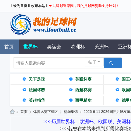
‖ 设为首页 ‖
收藏本站 ‖
❤ 共建球迷家园，我的足球网赞助支持计划！
首页
世界杯
奥运会
欧洲杯
美洲杯
亚洲
帖子
⚽
天下足球
⚽
英联杯赛
⚽
国王
⚽
法国杯赛
⚽
西超杯赛
⚽
欧国
⚽
英超精华
⚽
西甲精华
⚽
德甲
»
首页
›
体育比赛下载区
›
精华集锦
›
2026-6-11 2026国际足球友
我
>>>历届世界杯、欧洲杯、欧国联、美洲
>>>若您在本站未找到所需比赛场
的