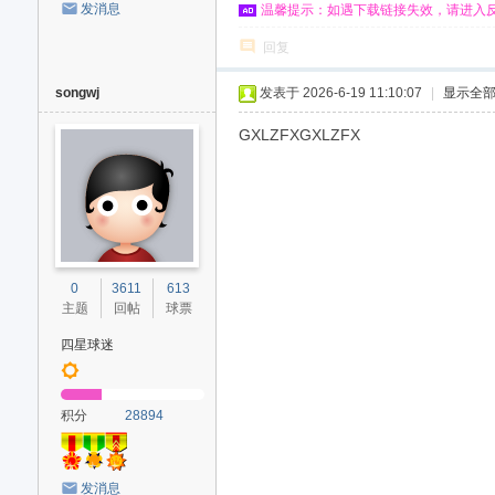
发消息
温馨提示：如遇下载链接失效，请进入
回复
songwj
发表于 2026-6-19 11:10:07
|
显示全
GXLZFXGXLZFX
0
3611
613
主题
回帖
球票
四星球迷
积分
28894
发消息