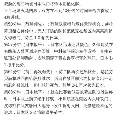
威胁的射门均被日本队门将铃木彩艳化解。
下半场则火花四溅，双方在不到40分钟的时间里合力贡献了
4粒进球。
第50分钟（荷兰领先）：荷兰队获得前场任意球机会，赫拉
芬贝赫右路传中，无人盯防的队长范戴克在禁区内高高跃起
头球破门。荷兰 1-0 领先日本。
第57分钟（日本扳平）：日本队迅速还以颜色。久保建英在
右路杀入禁区后冷静回敲，中村敬斗跟进稍作调整，直接在
弧顶处起脚劲射，皮球洞穿了费布鲁亨把守的球门。日本 1-
1 扳平比分。
第64分钟（荷兰再次领先）：荷兰队再次超出比分。赫拉芬
贝赫将球回做给萨默维尔，后者在禁区前沿内切后轰出一记
精彩的弧线球，直挂球门死角。荷兰 2-1 再次领先日本。
第88分钟（日本绝平）：就在比赛看似要以荷兰队取胜告终
时，日本队上演了绝平好戏。小川航基在禁区内头球攻门，
皮球打在队友镰田大地身上发生折射入网。凭借这粒幸运的
进球，日本队 2-2 惊险逼平荷兰。