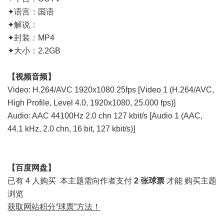
✦语言：国语
✦解说：
✦封装：MP4
✦大小：2.2GB
【视频音频】
Video: H.264/AVC 1920x1080 25fps [Video 1 (H.264/AVC,
High Profile, Level 4.0, 1920x1080, 25.000 fps)]
Audio: AAC 44100Hz 2.0 chn 127 kbit/s [Audio 1 (AAC,
44.1 kHz, 2.0 chn, 16 bit, 127 kbit/s)]
【百度网盘】
已有 4 人购买
本主题需向作者支付
2 张球票
才能
购买主题
浏览
获取网站积分“球票”方法！