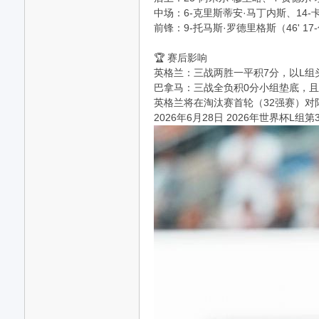
中场：6-克里斯蒂安·马丁内斯、14-卡洛
前锋：9-托马斯·罗德里格斯（46' 17
🏆 赛后影响
英格兰：三战两胜一平积7分，以L组
巴拿马：三战全负积0分小组垫底，
英格兰将在淘汰赛首轮（32强赛）对
2026年6月28日 2026年世界杯L组第3