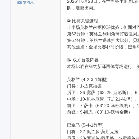
2026年6月28日，在世界杯小组赛
发消息
队，遗憾出局。
⚽ 比赛关键进程
上半场英格兰占据控球优势，但面对
第62分钟：英格兰利用角球打破僵局
第67分钟：英格兰迅速扩大比分。贝
其他焦点：全场比赛补时阶段，巴拿马
📝 双方首发阵容
本场比赛在纽约新泽西体育场进行。
英格兰 (4-2-3-1阵型)
门将：1-皮克福德
后卫：26-宽萨（63' 25-斯彭斯）、
中场：10-贝林厄姆（71' 21-埃泽）、
前卫：7-萨卡（63' 20-马杜埃凯）、
前锋：9-凯恩（83' 19-沃特金斯）
巴拿马 (5-4-1阵型)
门将：22-奥兰多·莫斯克拉
后卫：23-阿米尔·穆里略、4-费德尔·