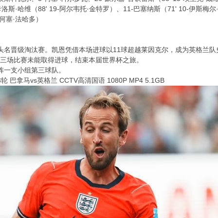
斯·哈维（88' 19-阿尔韦托·金特罗）、11-巴塞纳斯（71' 10-伊斯梅尔
-何塞·法哈多）
头名晋级淘汰赛。凯恩凭借本场进球以11球超越莱因克尔，成为英格兰
且三场比赛未能取得进球，结束本届世界杯之旅。
阵一支小组第三球队。
轮 巴拿马vs英格兰 CCTV高清国语 1080P MP4 5.1GB