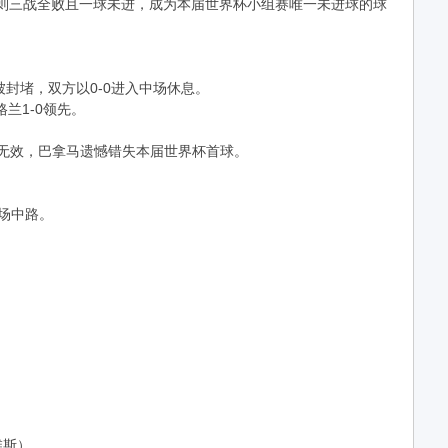
巴拿马则三战全败且一球未进，成为本届世界杯小组赛唯一未进球的球
封堵，双方以0-0进入中场休息。
兰1-0领先。
判无效，巴拿马遗憾错失本届世界杯首球。
场中路。
维斯）