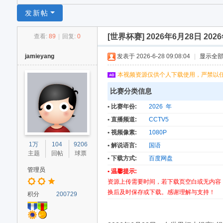
足
发新帖
球
[世界杯赛]
2026年6月28日 20
查看:
89
|
回复:
0
网
jamieyang
发表于 2026-6-28 09:08:04
|
显示全
本视频资源仅供个人下载使用，严禁以
比赛分类信息
• 比赛年份:
2026 年
• 直播频道:
CCTV5
• 视频像素:
1080P
1万
104
9206
• 解说语言:
国语
主题
回帖
球票
• 下载方式:
百度网盘
管理员
• 温馨提示:
资源上传需要时间，若下载页空白或无内容
换后及时保存或下载。感谢理解与支持！
积分
200729