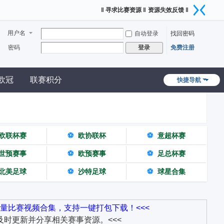
‖ 寻求比赛资源 ‖
资源失效反馈 ‖
用户名
自动登录
找回密码
密码
免费注册
登录
欧冠
联赛积分
快捷导航
欧联杯赛
⚽
欧协联杯
⚽
意超杯赛
世预赛事
⚽
欧预赛事
⚽
足总杯赛
北美足球
⚽
沙特足球
⚽
球星合集
量比赛视频合集，支持一键打包下载！<<<
时更新并分享相关赛事资源。<<<