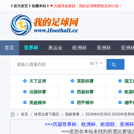
‖ 设为首页 ‖
收藏本站 ‖
❤ 共建球迷家园，我的足球网赞助支持计划！
首页
世界杯
奥运会
欧洲杯
美洲杯
亚洲
帖子
⚽
天下足球
⚽
英联杯赛
⚽
国王
⚽
法国杯赛
⚽
西超杯赛
⚽
欧国
⚽
英超精华
⚽
西甲精华
⚽
德甲
»
首页
›
体育比赛下载区
›
国家赛事
›
2026年6月28日 2026年世界杯
我
>>>历届世界杯、欧洲杯、欧国联、美洲
>>>若您在本站未找到所需比赛场
的