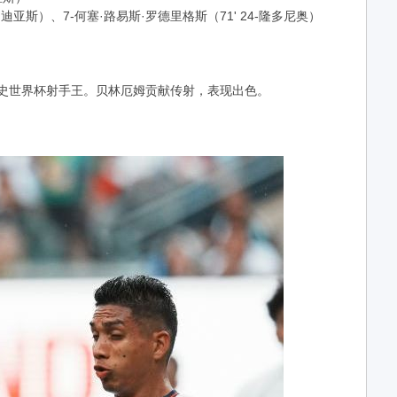
·迪亚斯）、7-何塞·路易斯·罗德里格斯（71' 24-隆多尼奥）
队史世界杯射手王。贝林厄姆贡献传射，表现出色。