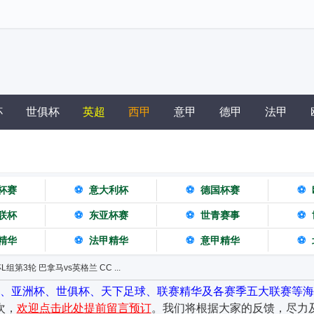
杯
世俱杯
英超
西甲
意甲
德甲
法甲
杯赛
⚽
意大利杯
⚽
德国杯赛
⚽
联杯
⚽
东亚杯赛
⚽
世青赛事
⚽
精华
⚽
法甲精华
⚽
意甲精华
⚽
L组第3轮 巴拿马vs英格兰 CC ...
杯、亚洲杯、世俱杯、天下足球、联赛精华及各赛季五大联赛等海
次，
欢迎点击此处提前留言预订
。我们将根据大家的反馈，尽力及