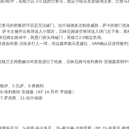
L组第3轮中，英格兰以 2-0 战胜巴拿马，锁定小组头名晋级淘汰赛。
巴拿马的密集防守迟迟无法破门。拉什福德多次制造威胁，萨卡的射门也被
。萨卡左侧开出角球送入小禁区，贝林厄姆凌空将球送入球门左下角，英格
林厄姆左路传中，凯恩门前头球破门，英格兰2-0锁定胜局。
曾由何塞·法哈多打入一球，但边裁举旗示意越位，VAR确认后进球被
英格兰主帅图赫尔对首发进行了轮换，贝林厄姆与埃利奥特·安德森搭档中
6-格伊、2-孔萨、3-奥赖利
8-埃利奥特·安德森（83' 14-乔丹·亨德森）
17-罗杰斯、11-拉什福德
埃斯科瓦尔、3-何塞·科尔多瓦、26-豪尔赫·古铁雷斯（88' 15-埃里克·戴