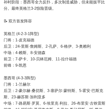
补时阶段：墨西哥全力反扑，多次制造威胁，但未能扳平比
分。最终英格兰3-2惊险晋级。
📝 双方首发阵容
英格兰 (4-2-3-1阵型)
门将：1-皮克福德
后卫：24-里斯·詹姆斯、2-孔萨、6-格伊、3-奥赖利
中场：4-赖斯、8-安德森
前卫：7-萨卡、10-贝林厄姆、11-拉什福德
前锋：9-凯恩
墨西哥 (4-3-3阵型)
门将：1-兰赫尔
后卫：2-豪尔赫·桑切斯、3-塞萨尔·蒙特斯、5-霍安·巴斯克
斯、23-赫苏斯·加利亚多
中场：7-路易斯·罗莫、6-埃里克·利拉、26-布里安·古铁雷斯