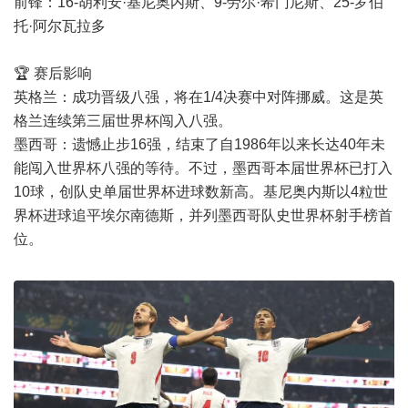
前锋：16-胡利安·基尼奥内斯、9-劳尔·希门尼斯、25-罗伯
托·阿尔瓦拉多
🏆 赛后影响
英格兰：成功晋级八强，将在1/4决赛中对阵挪威。这是英
格兰连续第三届世界杯闯入八强。
墨西哥：遗憾止步16强，结束了自1986年以来长达40年未
能闯入世界杯八强的等待。不过，墨西哥本届世界杯已打入
10球，创队史单届世界杯进球数新高。基尼奥内斯以4粒世
界杯进球追平埃尔南德斯，并列墨西哥队史世界杯射手榜首
位。