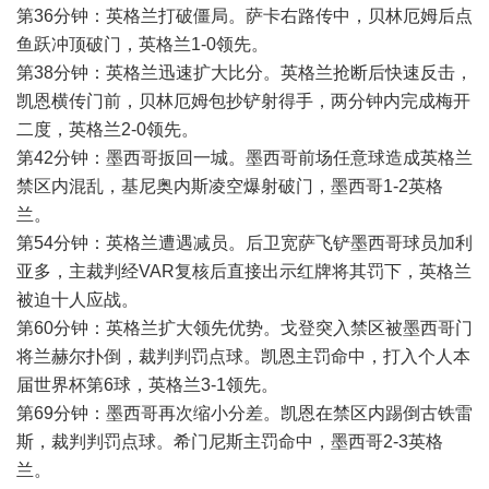
第36分钟：英格兰打破僵局。萨卡右路传中，贝林厄姆后点
鱼跃冲顶破门，英格兰1-0领先。
第38分钟：英格兰迅速扩大比分。英格兰抢断后快速反击，
凯恩横传门前，贝林厄姆包抄铲射得手，两分钟内完成梅开
二度，英格兰2-0领先。
第42分钟：墨西哥扳回一城。墨西哥前场任意球造成英格兰
禁区内混乱，基尼奥内斯凌空爆射破门，墨西哥1-2英格
兰。
第54分钟：英格兰遭遇减员。后卫宽萨飞铲墨西哥球员加利
亚多，主裁判经VAR复核后直接出示红牌将其罚下，英格兰
被迫十人应战。
第60分钟：英格兰扩大领先优势。戈登突入禁区被墨西哥门
将兰赫尔扑倒，裁判判罚点球。凯恩主罚命中，打入个人本
届世界杯第6球，英格兰3-1领先。
第69分钟：墨西哥再次缩小分差。凯恩在禁区内踢倒古铁雷
斯，裁判判罚点球。希门尼斯主罚命中，墨西哥2-3英格
兰。