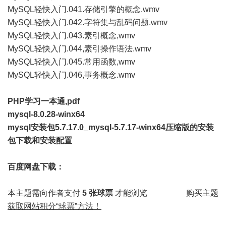
MySQL轻快入门.041.存储引擎的概念.wmv
MySQL轻快入门.042.字符集与乱码问题.wmv
MySQL轻快入门.043.素引概念,wmv
MySQL轻快入门.044,素引操作语法.wmv
MySQL轻快入门.045.常用函数,wmv
MySQL轻快入门.046,事务概念.wmv
PHP学习一本通,pdf
mysql-8.0.28-winx64
mysql安装包5.7.17.0_mysql-5.7.17-winx64压缩版的安装
包下载和安装配置
百度网盘下载：
本主题需向作者支付
5 张球票
才能浏览
购买主题
获取网站积分“球票”方法！