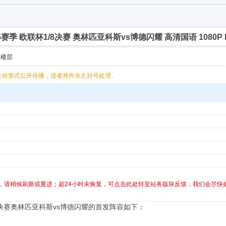
-25赛季 欧联杯1/8决赛 奥林匹亚科斯vs博德闪耀 高清国语 1080P
部楼层
任何形式公开传播，违者将作永久封号处理。
，请稍候刷新或重进；超24小时未恢复，可点击此处转至站务版块反馈，我们会尽快
1/8决赛奥林匹亚科斯vs博德闪耀的首发阵容如下‌：