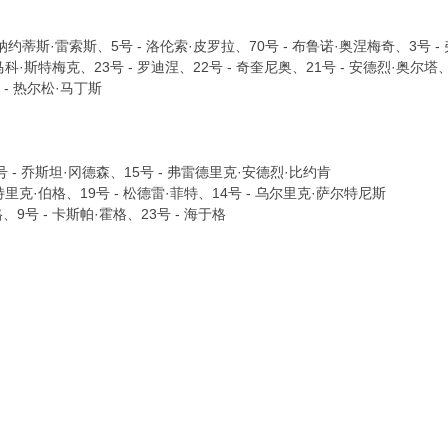
- 帕纳约蒂斯·雷索斯、5号 - 洛伦索·皮罗拉、70号 - 布鲁诺·奥涅梅奇、3号 
- 马科·斯特梅克、23号 - 罗迪涅、22号 - 奇奎尼奥、21号 - 安德烈·奥尔塔、
 - 热尔松·马丁斯‌
、6号 - 乔斯坦·冈德森、15号 - 弗雷德里克·安德烈·比约肯
 帕特里克·伯格、19号 - 松德雷·菲特、14号 - 乌尔里克·萨尔特尼斯
、9号 - 卡斯帕·霍格、23号 - 海于格‌