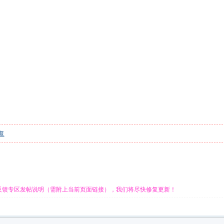
复
反馈专区发帖说明（需附上当前页面链接），我们将尽快修复更新！