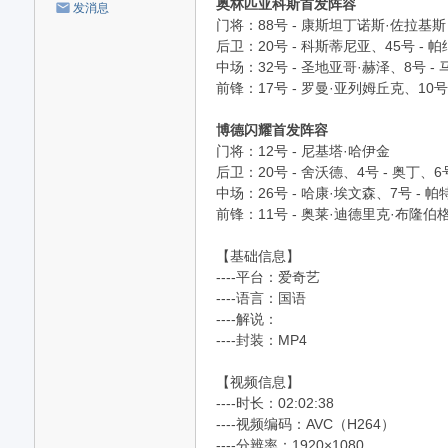
奥林匹亚科斯首发阵容
发消息
‌门将‌：88号 - 康斯坦丁诺斯·佐拉基斯
‌后卫‌：20号 - 科斯蒂尼亚、45号 
‌中场‌：32号 - 圣地亚哥·赫泽、8号 
‌前锋‌：17号 - 罗曼·亚列姆丘克、10号
博德闪耀首发阵容
‌门将‌：12号 - 尼基塔·哈伊金
‌后卫‌：20号 - 舍沃德、4号 - 奥丁
‌中场‌：26号 - 哈康·埃文森、7号 -
‌前锋‌：11号 - 奥莱·迪德里克·布隆伯格
【基础信息】
----平台：爱奇艺
----语言：国语
----解说：
----封装：MP4
【视频信息】
----时长：02:02:38
----视频编码：AVC（H264）
----分辨率：1920×1080