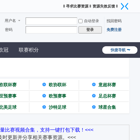
‖ 寻求比赛资源 ‖
资源失效反馈 ‖
用户名
自动登录
找回密码
密码
免费注册
登录
欧冠
联赛积分
快捷导航
欧联杯赛
⚽
欧协联杯
⚽
意超杯赛
世预赛事
⚽
欧预赛事
⚽
足总杯赛
北美足球
⚽
沙特足球
⚽
球星合集
量比赛视频合集，支持一键打包下载！<<<
时更新并分享相关赛事资源。<<<