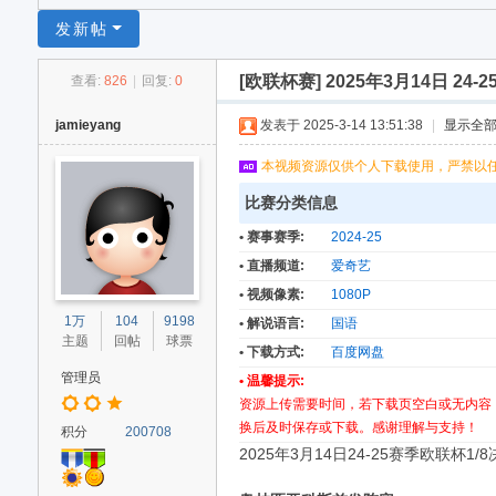
足
发新帖
球
[欧联杯赛]
2025年3月14日 24
查看:
826
|
回复:
0
网
jamieyang
发表于 2025-3-14 13:51:38
|
显示全
本视频资源仅供个人下载使用，严禁以
比赛分类信息
• 赛事赛季:
2024-25
• 直播频道:
爱奇艺
• 视频像素:
1080P
1万
104
9198
• 解说语言:
国语
主题
回帖
球票
• 下载方式:
百度网盘
管理员
• 温馨提示:
资源上传需要时间，若下载页空白或无内容
换后及时保存或下载。感谢理解与支持！
积分
200708
‌2025年3月14日24-25赛季欧联杯