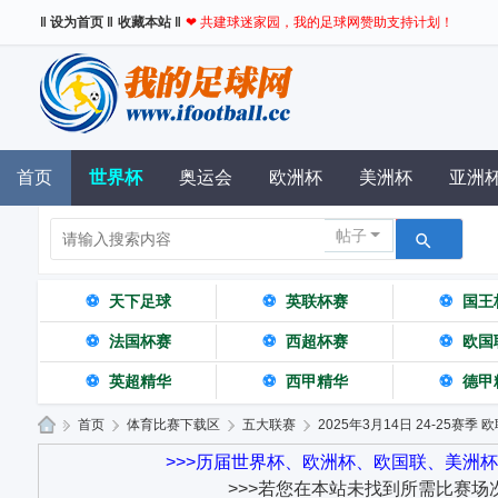
‖ 设为首页 ‖
收藏本站 ‖
❤ 共建球迷家园，我的足球网赞助支持计划！
首页
世界杯
奥运会
欧洲杯
美洲杯
亚洲
帖子
⚽
天下足球
⚽
英联杯赛
⚽
国王
⚽
法国杯赛
⚽
西超杯赛
⚽
欧国
⚽
英超精华
⚽
西甲精华
⚽
德甲
»
首页
›
体育比赛下载区
›
五大联赛
›
2025年3月14日 24-25赛季 欧
我
>>>历届世界杯、欧洲杯、欧国联、美洲
>>>若您在本站未找到所需比赛场
的