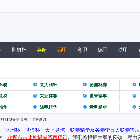
杯
世俱杯
英超
西甲
意甲
德甲
法甲
杯赛
⚽
意大利杯
⚽
德国杯赛
⚽
联杯
⚽
东亚杯赛
⚽
世青赛事
⚽
精华
⚽
法甲精华
⚽
意甲精华
⚽
联杯1/8决赛 奥林匹亚科斯vs ...
杯、亚洲杯、世俱杯、天下足球、联赛精华及各赛季五大联赛等海
次，
欢迎点击此处提前留言预订
。我们将根据大家的反馈，尽力及