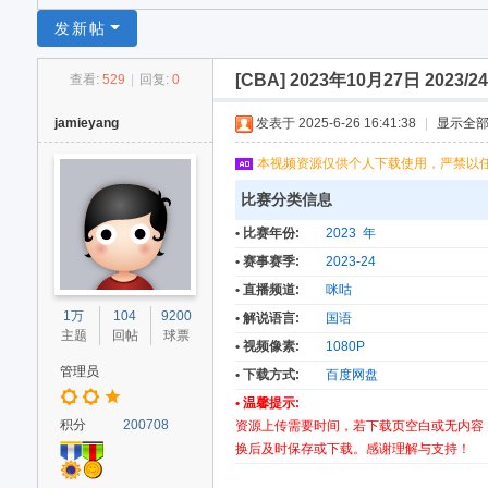
足
发新帖
球
[CBA]
2023年10月27日 2023
查看:
529
|
回复:
0
网
jamieyang
发表于 2025-6-26 16:41:38
|
显示全
本视频资源仅供个人下载使用，严禁以
比赛分类信息
• 比赛年份:
2023 年
• 赛事赛季:
2023-24
• 直播频道:
咪咕
1万
104
9200
• 解说语言:
国语
主题
回帖
球票
• 视频像素:
1080P
管理员
• 下载方式:
百度网盘
• 温馨提示:
积分
200708
资源上传需要时间，若下载页空白或无内容
换后及时保存或下载。感谢理解与支持！