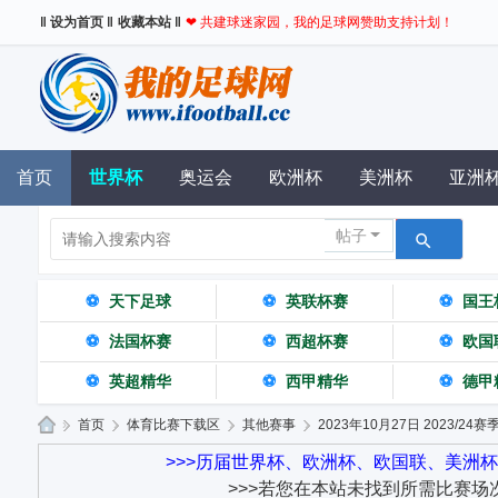
‖ 设为首页 ‖
收藏本站 ‖
❤ 共建球迷家园，我的足球网赞助支持计划！
首页
世界杯
奥运会
欧洲杯
美洲杯
亚洲
帖子
⚽
天下足球
⚽
英联杯赛
⚽
国王
⚽
法国杯赛
⚽
西超杯赛
⚽
欧国
⚽
英超精华
⚽
西甲精华
⚽
德甲
»
首页
›
体育比赛下载区
›
其他赛事
›
2023年10月27日 2023/24
我
>>>历届世界杯、欧洲杯、欧国联、美洲
>>>若您在本站未找到所需比赛场
的