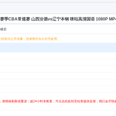
/24赛季CBA常规赛 山西汾酒vs辽宁本钢 咪咕高清国语 1080P MP4 
部楼层
任何形式公开传播，违者将作永久封号处理。
，请稍候刷新或重进；超24小时未恢复，可点击此处转至站务版块反馈，我们会尽快