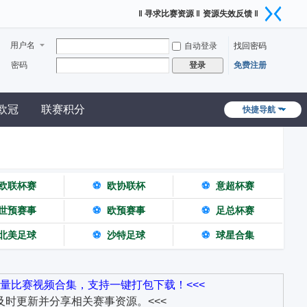
‖ 寻求比赛资源 ‖
资源失效反馈 ‖
用户名
自动登录
找回密码
密码
免费注册
登录
欧冠
联赛积分
快捷导航
欧联杯赛
⚽
欧协联杯
⚽
意超杯赛
世预赛事
⚽
欧预赛事
⚽
足总杯赛
北美足球
⚽
沙特足球
⚽
球星合集
量比赛视频合集，支持一键打包下载！<<<
时更新并分享相关赛事资源。<<<