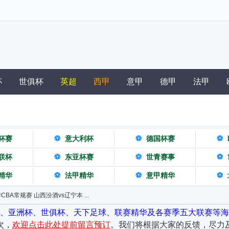
杯
世俱杯
英超
西甲
意甲
德甲
法甲
杯赛
⚽
意大利杯
⚽
德国杯赛
⚽
联杯
⚽
东亚杯赛
⚽
世青赛事
⚽
精华
⚽
法甲精华
⚽
意甲精华
⚽
赛季CBA常规赛 山西汾酒vs辽宁本 ...
杯、亚洲杯、世俱杯、天下足球、联赛精华及各赛季五大联赛等海
次，
欢迎点击此处提前留言预订
。我们将根据大家的反馈，尽力及