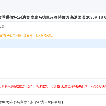
25赛季世俱杯1/4决赛 皇家马德里vs多特蒙德 高清国语 1080P TS 6
楼层
任何形式公开传播，违者将作永久封号处理。
，请稍候刷新或重进；超24小时未恢复，可点击此处转至站务版块反馈，我们会尽快
家马德里 对阵 多特蒙德 的比赛双方首发阵容如下：