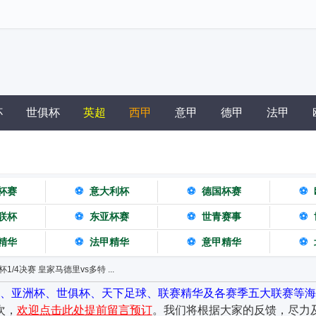
杯
世俱杯
英超
西甲
意甲
德甲
法甲
杯赛
⚽
意大利杯
⚽
德国杯赛
⚽
联杯
⚽
东亚杯赛
⚽
世青赛事
⚽
精华
⚽
法甲精华
⚽
意甲精华
⚽
杯1/4决赛 皇家马德里vs多特 ...
杯、亚洲杯、世俱杯、天下足球、联赛精华及各赛季五大联赛等海
次，
欢迎点击此处提前留言预订
。我们将根据大家的反馈，尽力及