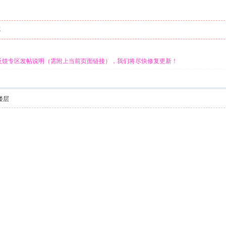
览
反馈专区发帖说明（需附上当前页面链接），我们将尽快修复更新！
楼层