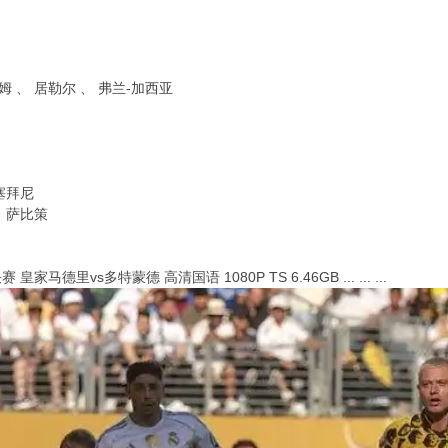
厄姆 、 居勒尔 、 弗兰-加西亚
本塞拜尼
、 萨比策
皇家马德里vs多特蒙德 高清国语 1080P TS 6.46GB ... ... ...