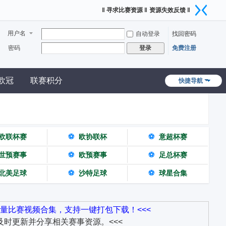
‖ 寻求比赛资源 ‖
资源失效反馈 ‖
用户名
自动登录
找回密码
密码
免费注册
登录
欧冠
联赛积分
快捷导航
欧联杯赛
⚽
欧协联杯
⚽
意超杯赛
世预赛事
⚽
欧预赛事
⚽
足总杯赛
北美足球
⚽
沙特足球
⚽
球星合集
量比赛视频合集，支持一键打包下载！<<<
时更新并分享相关赛事资源。<<<