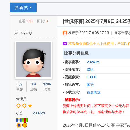
足
发新帖
球
[世俱杯赛]
2025年7月6日 24/
查看:
691
|
回复:
3
网
jamieyang
发表于 2025-7-6 08:17:55
|
显示全部
本视频资源仅供个人下载使用，严禁以
比赛分类信息
• 赛事赛季:
2024-25
• 直播频道:
咪咕
• 视频像素:
1080P
1万
104
9206
• 解说语言:
国语
主题
回帖
球票
• 下载方式:
百度网盘
管理员
• 温馨提示:
资源上传需要时间，若下载页空白或无内容
换后及时保存或下载。感谢理解与支持！
积分
200729
2025年7月6日世俱杯1/4决赛 皇