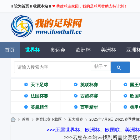
‖ 设为首页 ‖
收藏本站 ‖
❤ 共建球迷家园，我的足球网赞助支持计划！
首页
世界杯
奥运会
欧洲杯
美洲杯
亚洲
帖子
⚽
天下足球
⚽
英联杯赛
⚽
国王
⚽
法国杯赛
⚽
西超杯赛
⚽
欧国
⚽
英超精华
⚽
西甲精华
⚽
德甲
»
首页
›
体育比赛下载区
›
五大联赛
›
2025年7月6日 24/25赛季世俱
我
>>>历届世界杯、欧洲杯、欧国联、美洲
>>>若您在本站未找到所需比赛场
的