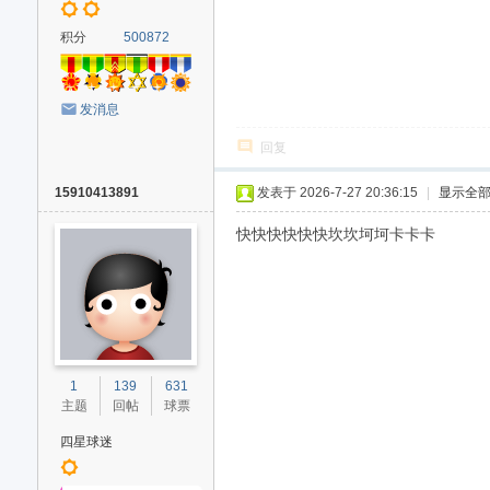
积分
500872
发消息
回复
15910413891
发表于 2026-7-27 20:36:15
|
显示全
快快快快快快坎坎坷坷卡卡卡
1
139
631
主题
回帖
球票
四星球迷