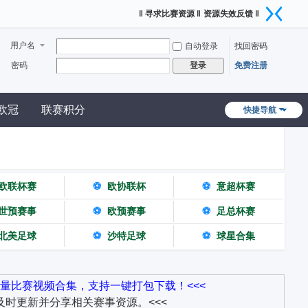
‖ 寻求比赛资源 ‖
资源失效反馈 ‖
用户名
自动登录
找回密码
密码
免费注册
登录
欧冠
联赛积分
快捷导航
欧联杯赛
⚽
欧协联杯
⚽
意超杯赛
世预赛事
⚽
欧预赛事
⚽
足总杯赛
北美足球
⚽
沙特足球
⚽
球星合集
量比赛视频合集，支持一键打包下载！<<<
时更新并分享相关赛事资源。<<<