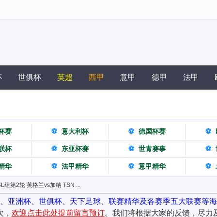
杯
世俱杯
英超
西甲
意甲
德甲
法甲
杯赛
⚽
意大利杯
⚽
德国杯赛
⚽
联杯
⚽
东亚杯赛
⚽
世青赛事
⚽
精华
⚽
法甲精华
⚽
意甲精华
⚽
L组第2轮 英格兰vs加纳 TSN ...
杯、亚洲杯、世俱杯、天下足球、联赛精华及各赛季五大联赛等海
次，
欢迎点击此处提前留言预订
。我们将根据大家的反馈，尽力及