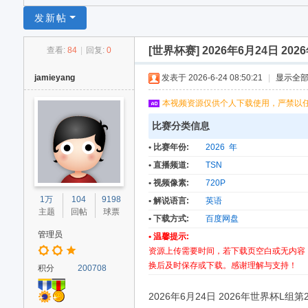
足
发新帖
球
[世界杯赛]
2026年6月24日 20
查看:
84
|
回复:
0
网
jamieyang
发表于 2026-6-24 08:50:21
|
显示全
本视频资源仅供个人下载使用，严禁以
比赛分类信息
• 比赛年份:
2026 年
• 直播频道:
TSN
• 视频像素:
720P
1万
104
9198
• 解说语言:
英语
主题
回帖
球票
• 下载方式:
百度网盘
管理员
• 温馨提示:
资源上传需要时间，若下载页空白或无内容
换后及时保存或下载。感谢理解与支持！
积分
200708
2026年6月24日 2026年世界杯L组第2