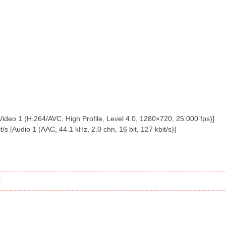
deo 1 (H.264/AVC, High Profile, Level 4.0, 1280×720, 25.000 fps)]
s [Audio 1 (AAC, 44.1 kHz, 2.0 chn, 16 bit, 127 kbit/s)]
览