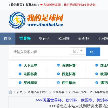
‖ 设为首页 ‖
收藏本站 ‖
❤ 共建球迷家园，我的足球网赞助支持计划！
首页
世界杯
奥运会
欧洲杯
美洲杯
亚洲
帖子
⚽
天下足球
⚽
英联杯赛
⚽
国王
⚽
法国杯赛
⚽
西超杯赛
⚽
欧国
⚽
英超精华
⚽
西甲精华
⚽
德甲
»
首页
›
体育比赛下载区
›
国家赛事
›
2026年6月24日 2026年世界杯
我
>>>历届世界杯、欧洲杯、欧国联、美洲
>>>若您在本站未找到所需比赛场
的